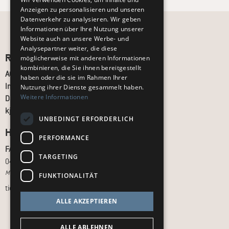
Anzeigen zu personalisieren und unseren
Datenverkehr zu analysieren. Wir geben
Informationen über Ihre Nutzung unserer
Website auch an unsere Werbe- und
Analysepartner weiter, die diese
Recht und Ordnung
möglicherweise mit anderen Informationen
kombinieren, die Sie ihnen bereitgestellt
AGB
haben oder die sie im Rahmen Ihrer
Impressum
Nutzung ihrer Dienste gesammelt haben.
Weitere Informationen
Datenschutz
kj.de
UNBEDINGT ERFORDERLICH
Hilfe & Support
PERFORMANCE
FAQ
TARGETING
040 - 413 22 60
Montag bis Freitag, 10:00 bis 18:00 Uhr
FUNKTIONALITÄT
tickets@kj.de
ALLE AKZEPTIEREN
ALLE ABLEHNEN