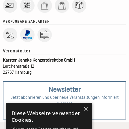
VERFÜGBARE ZAHLARTEN
Karsten Jahnke Konzertdirektion GmbH
Lerchenstraße 12
22767 Hamburg
Newsletter
Jetzt abonnieren und über neue Veranstaltungen informiert
werden!
×
Diese Webseite verwendet
Zur Anmeldung
Cookies.
Wir verwenden Cookies, um Inhalte und