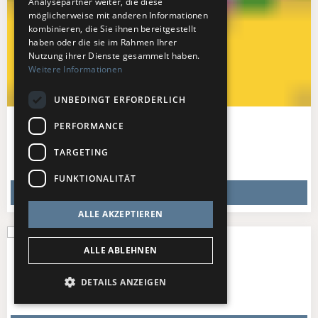
Analysepartner weiter, die diese
möglicherweise mit anderen Informationen
kombinieren, die Sie ihnen bereitgestellt
haben oder die sie im Rahmen Ihrer
Nutzung ihrer Dienste gesammelt haben.
Weitere Informationen
UNBEDINGT ERFORDERLICH
LICHTERKINDER
PERFORMANCE
So
,
23.08.26
–
Live - Sommer Mitmachspaß 2026
TARGETING
Hamburg
,
Stadtpark Open Air
FUNKTIONALITÄT
TICKETS KAUFEN
ALLE AKZEPTIEREN
ALLE ABLEHNEN
Roller Derby
2 Termine ab 23.08.26
DETAILS ANZEIGEN