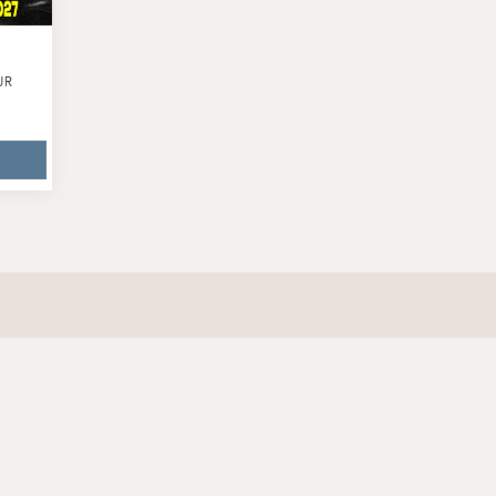
UR
Hilfe & Support
FAQ
040 - 413 22 60
Montag bis Freitag, 10:00 bis 18:00 Uhr
tickets@kj.de