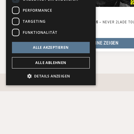
PERFORMANCE
2LADE
TARGETING
8 Termine ab 22.08.26
–
NEVER 2LADE TO
FUNKTIONALITÄT
TERMINE ZEIGEN
ALLE AKZEPTIEREN
ALLE ABLEHNEN
DETAILS ANZEIGEN
Recht und Ordnung
AGB
Impressum
Datenschutz
kj.de