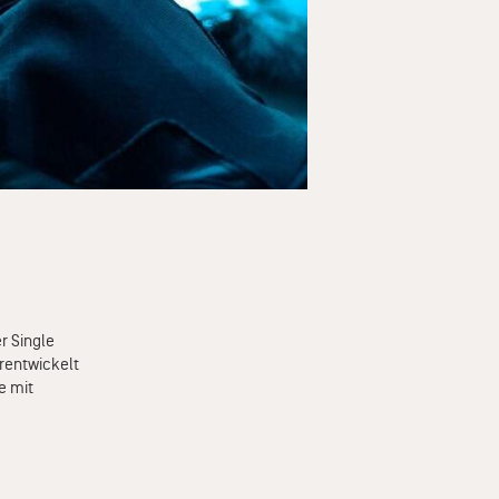
r Single
erentwickelt
e mit