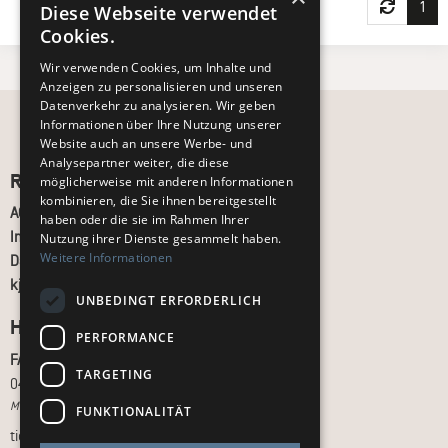
1
Diese Webseite verwendet
Cookies.
Wir verwenden Cookies, um Inhalte und
Anzeigen zu personalisieren und unseren
Datenverkehr zu analysieren. Wir geben
Informationen über Ihre Nutzung unserer
Website auch an unsere Werbe- und
Analysepartner weiter, die diese
Recht und Ordnung
möglicherweise mit anderen Informationen
kombinieren, die Sie ihnen bereitgestellt
AGB
haben oder die sie im Rahmen Ihrer
Impressum
Nutzung ihrer Dienste gesammelt haben.
Weitere Informationen
Datenschutz
kj.de
UNBEDINGT ERFORDERLICH
Hilfe & Support
PERFORMANCE
FAQ
TARGETING
040 - 413 22 60
Montag bis Freitag, 10:00 bis 18:00 Uhr
FUNKTIONALITÄT
tickets@kj.de