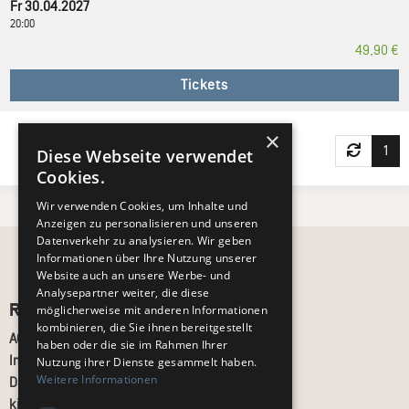
Fr 30.04.2027
20:00
49,90 €
Tickets
×
1
Diese Webseite verwendet
Cookies.
Wir verwenden Cookies, um Inhalte und
Anzeigen zu personalisieren und unseren
Datenverkehr zu analysieren. Wir geben
Informationen über Ihre Nutzung unserer
Website auch an unsere Werbe- und
Analysepartner weiter, die diese
Recht und Ordnung
möglicherweise mit anderen Informationen
kombinieren, die Sie ihnen bereitgestellt
AGB
haben oder die sie im Rahmen Ihrer
Impressum
Nutzung ihrer Dienste gesammelt haben.
Weitere Informationen
Datenschutz
kj.de