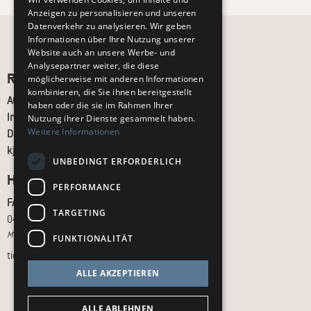
Anzeigen zu personalisieren und unseren
Datenverkehr zu analysieren. Wir geben
Informationen über Ihre Nutzung unserer
Website auch an unsere Werbe- und
Analysepartner weiter, die diese
Recht und Ordnung
möglicherweise mit anderen Informationen
kombinieren, die Sie ihnen bereitgestellt
AGB
haben oder die sie im Rahmen Ihrer
Impressum
Nutzung ihrer Dienste gesammelt haben.
Weitere Informationen
Datenschutz
kj.de
UNBEDINGT ERFORDERLICH
Hilfe & Support
PERFORMANCE
FAQ
TARGETING
040 - 413 22 60
Montag bis Freitag, 10:00 bis 18:00 Uhr
FUNKTIONALITÄT
tickets@kj.de
ALLE AKZEPTIEREN
ALLE ABLEHNEN