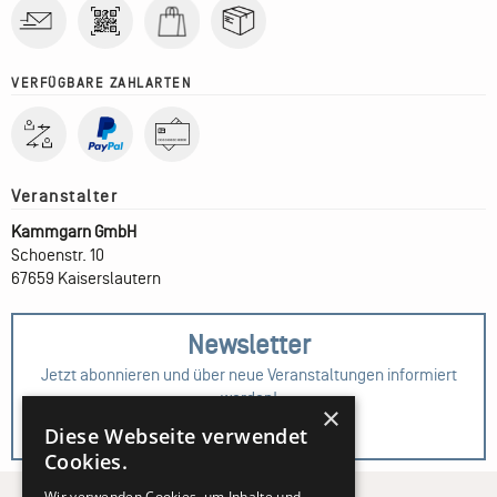
VERFÜGBARE ZAHLARTEN
Kammgarn GmbH
Schoenstr. 10
67659 Kaiserslautern
Newsletter
Jetzt abonnieren und über neue Veranstaltungen informiert
werden!
×
Diese Webseite verwendet
Zur Anmeldung
Cookies.
Wir verwenden Cookies, um Inhalte und