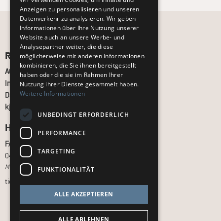
Anzeigen zu personalisieren und unseren
Datenverkehr zu analysieren. Wir geben
Informationen über Ihre Nutzung unserer
Website auch an unsere Werbe- und
Analysepartner weiter, die diese
Recht und Ordnung
möglicherweise mit anderen Informationen
kombinieren, die Sie ihnen bereitgestellt
AGB
haben oder die sie im Rahmen Ihrer
Impressum
Nutzung ihrer Dienste gesammelt haben.
Weitere Informationen
Datenschutz
kj.de
UNBEDINGT ERFORDERLICH
Hilfe & Support
PERFORMANCE
FAQ
TARGETING
040 - 413 22 60
Montag bis Freitag, 10:00 bis 18:00 Uhr
FUNKTIONALITÄT
tickets@kj.de
ALLE AKZEPTIEREN
ALLE ABLEHNEN