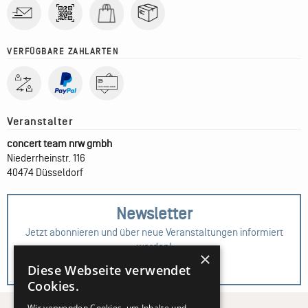
VERFÜGBARE ZAHLARTEN
concert team nrw gmbh
Niederrheinstr. 116
40474 Düsseldorf
Newsletter
Jetzt abonnieren und über neue Veranstaltungen informiert
werden!
×
Diese Webseite verwendet
Zur Anmeldung
Cookies.
Wir verwenden Cookies, um Inhalte und