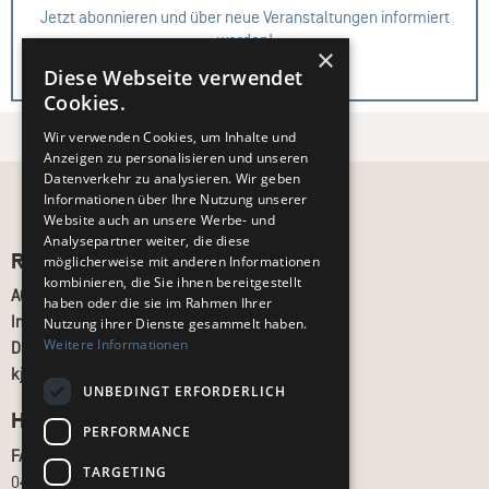
Jetzt abonnieren und über neue Veranstaltungen informiert
werden!
×
Diese Webseite verwendet
Zur Anmeldung
Cookies.
Wir verwenden Cookies, um Inhalte und
Anzeigen zu personalisieren und unseren
Datenverkehr zu analysieren. Wir geben
Informationen über Ihre Nutzung unserer
Website auch an unsere Werbe- und
Analysepartner weiter, die diese
Recht und Ordnung
möglicherweise mit anderen Informationen
kombinieren, die Sie ihnen bereitgestellt
AGB
haben oder die sie im Rahmen Ihrer
Impressum
Nutzung ihrer Dienste gesammelt haben.
Weitere Informationen
Datenschutz
kj.de
UNBEDINGT ERFORDERLICH
Hilfe & Support
PERFORMANCE
FAQ
TARGETING
040 - 413 22 60