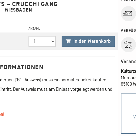
TS – CRUCCHI GANG
WIESBADEN
ANZAHL
VERFÜG
In den Warenkorb
NFORMATIONEN
Kulturz
Murnaus
erung ('B' - Ausweis) muss ein normales Ticket kaufen.
65189 
 Eintritt. Der Ausweis muss am Einlass vorgelegt werden und
en!
V