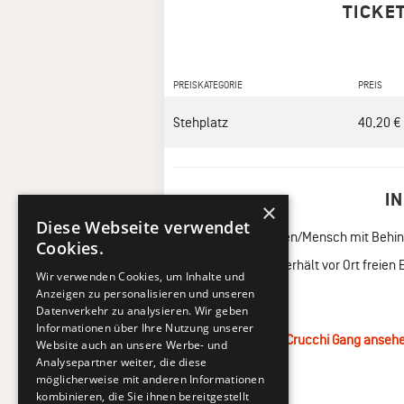
TICKE
PREISKATEGORIE
PREIS
Stehplatz
40,20 €
I
×
Diese Webseite verwendet
Rollstuhlfahrer*innen/Mensch mit Behind
Cookies.
EINE Begleitperson erhält vor Ort freien
Wir verwenden Cookies, um Inhalte und
gültig sein.
Anzeigen zu personalisieren und unseren
Datenverkehr zu analysieren. Wir geben
MIT
:
Crucchi Gang
Informationen über Ihre Nutzung unserer
→
Alle Termine von Crucchi Gang anseh
Website auch an unsere Werbe- und
Analysepartner weiter, die diese
möglicherweise mit anderen Informationen
kombinieren, die Sie ihnen bereitgestellt