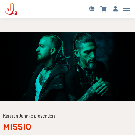
Karsten Jahnke präsentiert
MISSIO