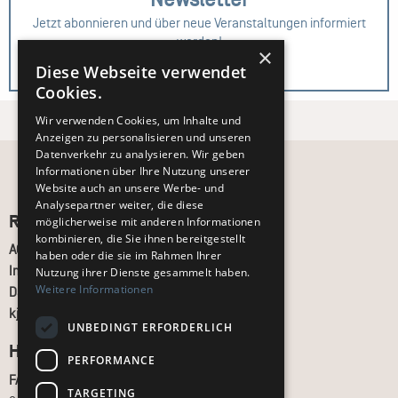
Jetzt abonnieren und über neue Veranstaltungen informiert
werden!
×
Diese Webseite verwendet
Zur Anmeldung
Cookies.
Wir verwenden Cookies, um Inhalte und
Anzeigen zu personalisieren und unseren
Datenverkehr zu analysieren. Wir geben
Informationen über Ihre Nutzung unserer
Website auch an unsere Werbe- und
Analysepartner weiter, die diese
Recht und Ordnung
möglicherweise mit anderen Informationen
kombinieren, die Sie ihnen bereitgestellt
AGB
haben oder die sie im Rahmen Ihrer
Impressum
Nutzung ihrer Dienste gesammelt haben.
Weitere Informationen
Datenschutz
kj.de
UNBEDINGT ERFORDERLICH
Hilfe & Support
PERFORMANCE
FAQ
TARGETING