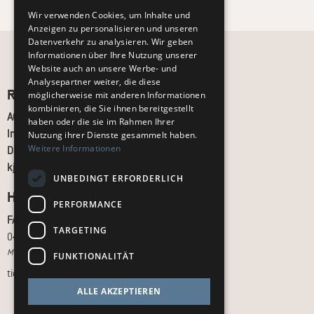
Wir verwenden Cookies, um Inhalte und
Anzeigen zu personalisieren und unseren
Datenverkehr zu analysieren. Wir geben
Informationen über Ihre Nutzung unserer
Website auch an unsere Werbe- und
Analysepartner weiter, die diese
Recht und Ordnung
möglicherweise mit anderen Informationen
kombinieren, die Sie ihnen bereitgestellt
AGB
haben oder die sie im Rahmen Ihrer
Impressum
Nutzung ihrer Dienste gesammelt haben.
Weitere Informationen
Datenschutz
kj.de
UNBEDINGT ERFORDERLICH
Hilfe & Support
PERFORMANCE
FAQ
TARGETING
040 - 413 22 60
Montag bis Freitag, 10:00 bis 18:00 Uhr
FUNKTIONALITÄT
tickets@kj.de
ALLE AKZEPTIEREN