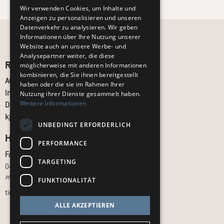
Wir verwenden Cookies, um Inhalte und
Anzeigen zu personalisieren und unseren
Datenverkehr zu analysieren. Wir geben
Informationen über Ihre Nutzung unserer
Website auch an unsere Werbe- und
Analysepartner weiter, die diese
Recht und Ordnung
möglicherweise mit anderen Informationen
kombinieren, die Sie ihnen bereitgestellt
AGB
haben oder die sie im Rahmen Ihrer
Impressum
Nutzung ihrer Dienste gesammelt haben.
Weitere Informationen
Datenschutz
kj.de
UNBEDINGT ERFORDERLICH
Hilfe & Support
PERFORMANCE
FAQ
TARGETING
040 - 413 22 60
Montag bis Freitag, 10:00 bis 18:00 Uhr
FUNKTIONALITÄT
tickets@kj.de
ALLE AKZEPTIEREN