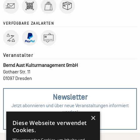
VERFÜGBARE ZAHLARTEN
Bernd Aust Kulturmanagement GmbH
Gothaer Str. 11
01097 Dresden
Newsletter
Jetzt abonnieren und über neue Veranstaltungen informiert
werden!
×
Diese Webseite verwendet
Zur Anmeldung
Cookies.
Wir verwenden Cookies, um Inhalte und