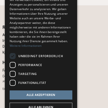
Anzeigen zu personalisieren und unseren
Datenverkehr zu analysieren. Wir geben
Informationen über Ihre Nutzung unserer
Website auch an unsere Werbe- und
Analysepartner weiter, die diese
Recht und Ordnung
möglicherweise mit anderen Informationen
kombinieren, die Sie ihnen bereitgestellt
AGB
haben oder die sie im Rahmen Ihrer
Impressum
Nutzung ihrer Dienste gesammelt haben.
Weitere Informationen
Datenschutz
kj.de
UNBEDINGT ERFORDERLICH
Hilfe & Support
PERFORMANCE
FAQ
TARGETING
040 - 413 22 60
Montag bis Freitag, 10:00 bis 18:00 Uhr
FUNKTIONALITÄT
tickets@kj.de
ALLE AKZEPTIEREN
ALLE ABLEHNEN