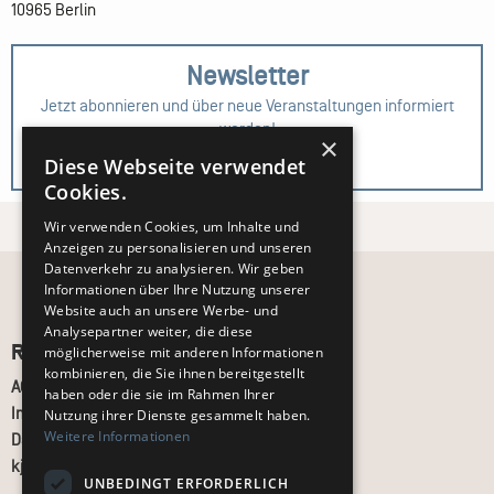
10965 Berlin
Newsletter
Jetzt abonnieren und über neue Veranstaltungen informiert
werden!
×
Diese Webseite verwendet
Zur Anmeldung
Cookies.
Wir verwenden Cookies, um Inhalte und
Anzeigen zu personalisieren und unseren
Datenverkehr zu analysieren. Wir geben
Informationen über Ihre Nutzung unserer
Website auch an unsere Werbe- und
Analysepartner weiter, die diese
Recht und Ordnung
möglicherweise mit anderen Informationen
kombinieren, die Sie ihnen bereitgestellt
AGB
haben oder die sie im Rahmen Ihrer
Impressum
Nutzung ihrer Dienste gesammelt haben.
Weitere Informationen
Datenschutz
kj.de
UNBEDINGT ERFORDERLICH