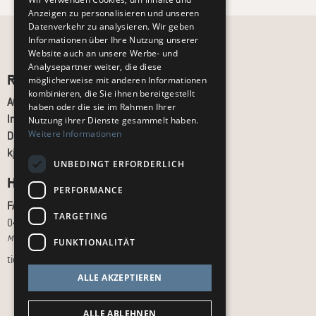
Anzeigen zu personalisieren und unseren
Datenverkehr zu analysieren. Wir geben
Informationen über Ihre Nutzung unserer
Website auch an unsere Werbe- und
Analysepartner weiter, die diese
Recht und Ordnung
möglicherweise mit anderen Informationen
kombinieren, die Sie ihnen bereitgestellt
AGB
haben oder die sie im Rahmen Ihrer
Impressum
Nutzung ihrer Dienste gesammelt haben.
Weitere Informationen
Datenschutz
kj.de
UNBEDINGT ERFORDERLICH
Hilfe & Support
PERFORMANCE
FAQ
TARGETING
040 - 413 22 60
Montag bis Freitag, 10:00 bis 18:00 Uhr
FUNKTIONALITÄT
tickets@kj.de
ALLE AKZEPTIEREN
ALLE ABLEHNEN