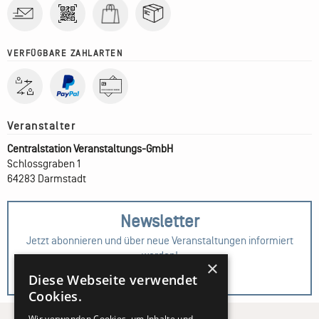
VERFÜGBARE ZAHLARTEN
Centralstation Veranstaltungs-GmbH
Schlossgraben 1
64283 Darmstadt
Newsletter
Jetzt abonnieren und über neue Veranstaltungen informiert
werden!
×
Diese Webseite verwendet
Zur Anmeldung
Cookies.
Wir verwenden Cookies, um Inhalte und