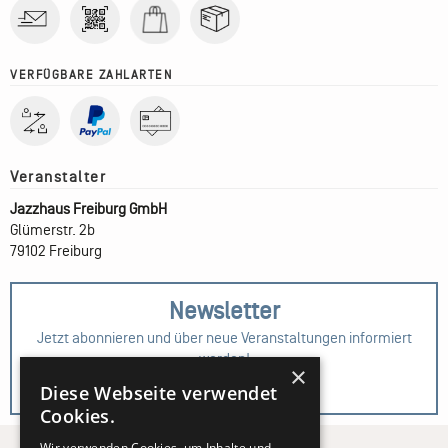
VERFÜGBARE ZAHLARTEN
Jazzhaus Freiburg GmbH
Glümerstr. 2b
79102 Freiburg
Newsletter
Jetzt abonnieren und über neue Veranstaltungen informiert
werden!
×
Diese Webseite verwendet
Zur Anmeldung
Cookies.
Wir verwenden Cookies, um Inhalte und