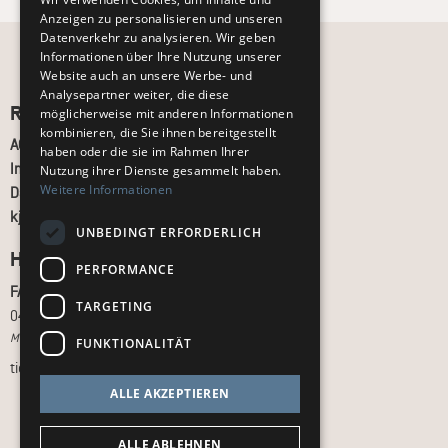
Anzeigen zu personalisieren und unseren
Datenverkehr zu analysieren. Wir geben
Informationen über Ihre Nutzung unserer
Website auch an unsere Werbe- und
Analysepartner weiter, die diese
Recht und Ordnung
möglicherweise mit anderen Informationen
kombinieren, die Sie ihnen bereitgestellt
AGB
haben oder die sie im Rahmen Ihrer
Impressum
Nutzung ihrer Dienste gesammelt haben.
Weitere Informationen
Datenschutz
kj.de
UNBEDINGT ERFORDERLICH
Hilfe & Support
PERFORMANCE
FAQ
TARGETING
040 - 413 22 60
Montag bis Freitag, 10:00 bis 18:00 Uhr
FUNKTIONALITÄT
tickets@kj.de
ALLE AKZEPTIEREN
ALLE ABLEHNEN