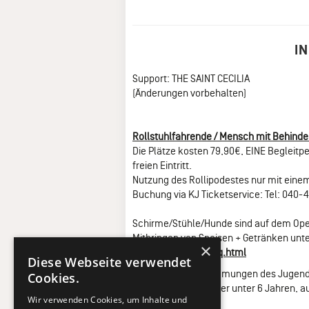
I
Support: THE SAINT CECILIA
(Änderungen vorbehalten)
Rollstuhlfahrende / Mensch mit Behind
Die Plätze kosten 79,90€, EINE Begleitp
freien Eintritt.
Nutzung des Rollipodestes nur mit einem
Buchung via KJ Ticketservice: Tel: 040-4
Schirme/Stühle/Hunde sind auf dem Open
Mitbringen von Speisen + Getränken unt
×
FAQ’s:
www.kj.de/faq.html
Diese Webseite verwendet
Es gelten die Bestimmungen des Jugen
Cookies.
Kein Einlass für Kinder unter 6 Jahren, 
Wir verwenden Cookies, um Inhalte und
Person.