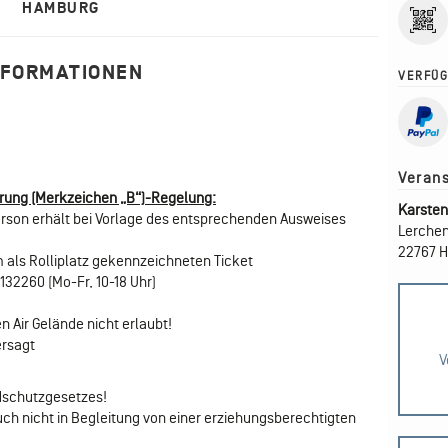
HAMBURG
NFORMATIONEN
VERFÜG
erung (Merkzeichen „B“)-Regelung:
Karsten
erson erhält bei Vorlage des entsprechenden Ausweises
Lerchen
22767 
 als Rolliplatz gekennzeichneten Ticket
132260 (Mo-Fr, 10-18 Uhr)
 Air Gelände nicht erlaubt!
ersagt
V
dschutzgesetzes!
auch nicht in Begleitung von einer erziehungsberechtigten