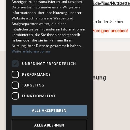
Anzeigen zu personalisieren und unseren
„Muttizettel“:
www.kj.de/files/Muttizette
Datenverkehr zu analysieren. Wir geben
Informationen über Ihre Nutzung unserer
MIT
:
Foreigner
Website auch an unsere Werbe- und
Weitere Informationen finden Sie hier
Analysepartner weiter, die diese
möglicherweise mit anderen Informationen
→
Alle Termine von Foreigner ansehen!
kombinieren, die Sie ihnen bereitgestellt
haben oder die sie im Rahmen Ihrer
Nutzung ihrer Dienste gesammelt haben.
Weitere Informationen
UNBEDINGT ERFORDERLICH
PERFORMANCE
Recht und Ordnung
TARGETING
AGB
Impressum
FUNKTIONALITÄT
Datenschutz
kj.de
ALLE AKZEPTIEREN
ALLE ABLEHNEN