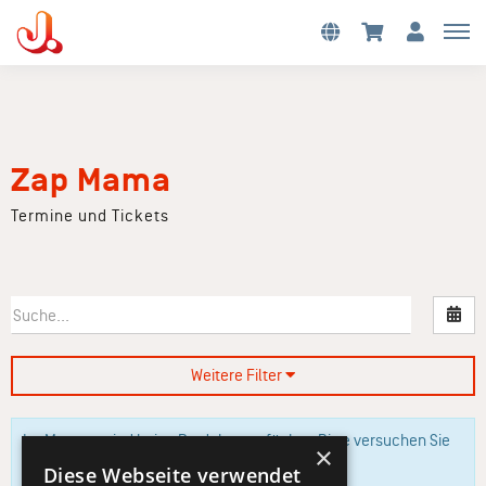
Zap Mama
Termine und Tickets
Nac
Weitere Filter
Im Moment sind keine Produkte verfügbar. Bitte versuchen Sie
×
es zu einem späteren Zeitpunkt erneut.
Diese Webseite verwendet