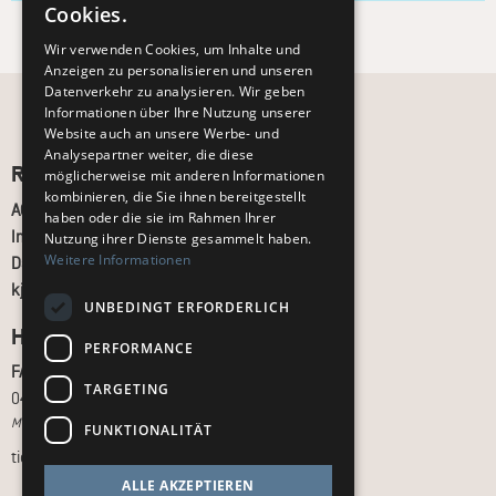
Cookies.
Wir verwenden Cookies, um Inhalte und
Anzeigen zu personalisieren und unseren
Datenverkehr zu analysieren. Wir geben
Informationen über Ihre Nutzung unserer
Website auch an unsere Werbe- und
Analysepartner weiter, die diese
Recht und Ordnung
möglicherweise mit anderen Informationen
kombinieren, die Sie ihnen bereitgestellt
AGB
haben oder die sie im Rahmen Ihrer
Impressum
Nutzung ihrer Dienste gesammelt haben.
Weitere Informationen
Datenschutz
kj.de
UNBEDINGT ERFORDERLICH
Hilfe & Support
PERFORMANCE
FAQ
TARGETING
040 - 413 22 60
Montag bis Freitag, 10:00 bis 18:00 Uhr
FUNKTIONALITÄT
tickets@kj.de
ALLE AKZEPTIEREN