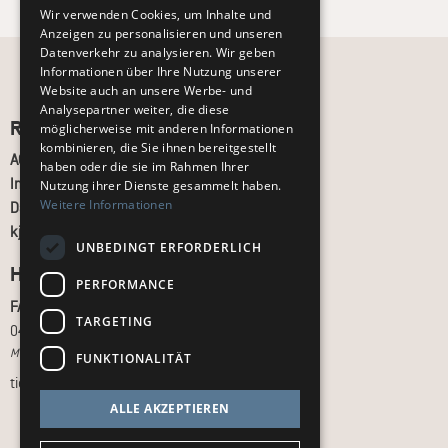
Wir verwenden Cookies, um Inhalte und
Anzeigen zu personalisieren und unseren
Datenverkehr zu analysieren. Wir geben
Informationen über Ihre Nutzung unserer
Website auch an unsere Werbe- und
Analysepartner weiter, die diese
Recht und Ordnung
möglicherweise mit anderen Informationen
kombinieren, die Sie ihnen bereitgestellt
AGB
haben oder die sie im Rahmen Ihrer
Impressum
Nutzung ihrer Dienste gesammelt haben.
Weitere Informationen
Datenschutz
kj.de
UNBEDINGT ERFORDERLICH
Hilfe & Support
PERFORMANCE
FAQ
TARGETING
040 - 413 22 60
Montag bis Freitag, 10:00 bis 18:00 Uhr
FUNKTIONALITÄT
tickets@kj.de
ALLE AKZEPTIEREN