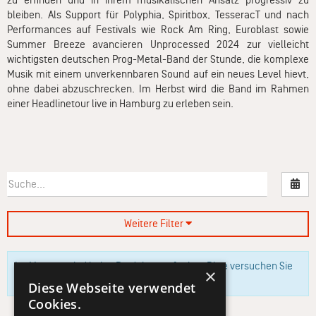
zu erfinden und in ihrem musikalischen Ansatz progressiv zu
bleiben. Als Support für Polyphia, Spiritbox, TesseracT und nach
Performances auf Festivals wie Rock Am Ring, Euroblast sowie
Summer Breeze avancieren Unprocessed 2024 zur vielleicht
wichtigsten deutschen Prog-Metal-Band der Stunde, die komplexe
Musik mit einem unverkennbaren Sound auf ein neues Level hievt,
ohne dabei abzuschrecken. Im Herbst wird die Band im Rahmen
einer Headlinetour live in Hamburg zu erleben sein.
Nac
Weitere Filter
Im Moment sind keine Produkte verfügbar. Bitte versuchen Sie
×
es zu einem späteren Zeitpunkt erneut.
Diese Webseite verwendet
Cookies.