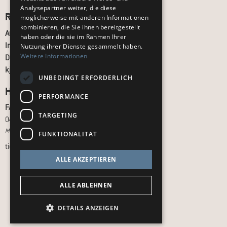
Analysepartner weiter, die diese
Recht und Ordnung
möglicherweise mit anderen Informationen
kombinieren, die Sie ihnen bereitgestellt
AGB
haben oder die sie im Rahmen Ihrer
Impressum
Nutzung ihrer Dienste gesammelt haben.
Weitere Informationen
Datenschutz
kj.de
UNBEDINGT ERFORDERLICH
Hilfe & Support
PERFORMANCE
FAQ
TARGETING
040 - 413 22 60
Montag bis Freitag, 10:00 bis 18:00 Uhr
FUNKTIONALITÄT
tickets@kj.de
ALLE AKZEPTIEREN
ALLE ABLEHNEN
DETAILS ANZEIGEN