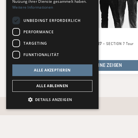
Nutzung ihrer Dienste gesammelt haben.
Weitere Informationen
UNBEDINGT ERFORDERLICH
PERFORMANCE
tAKiDA
TARGETING
16 Termine ab 09.01.27
–
SECTION 7 Tour
FUNKTIONALITÄT
TERMINE ZEIGEN
ALLE AKZEPTIEREN
ALLE ABLEHNEN
DETAILS ANZEIGEN
Recht und Ordnung
AGB