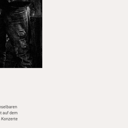
chselbaren
it auf dem
n Konzerte