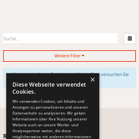
Nac
Weitere Filter
Im Moment sind keine Produkte verfügbar. Bitte versuchen Sie
×
es zu einem späteren Zeitpunkt erneut.
Diese Webseite verwendet
Cookies.
Wir verwenden Cookies, um Inhalte und
Anzeigen zu personalisieren und unseren
Datenverkehr zu analysieren. Wir geben
Informationen über Ihre Nutzung unserer
Website auch an unsere Werbe- und
Analysepartner weiter, die diese
Recht und Ordnung
möglicherweise mit anderen Informationen