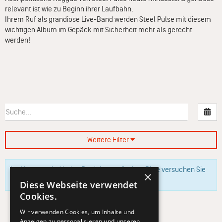
relevant ist wie zu Beginn ihrer Laufbahn.
Ihrem Ruf als grandiose Live-Band werden Steel Pulse mit diesem
wichtigen Album im Gepäck mit Sicherheit mehr als gerecht
werden!
Nac
Weitere Filter
Im Moment sind keine Produkte verfügbar. Bitte versuchen Sie
×
es zu einem späteren Zeitpunkt erneut.
Diese Webseite verwendet
Cookies.
Wir verwenden Cookies, um Inhalte und
Anzeigen zu personalisieren und unseren