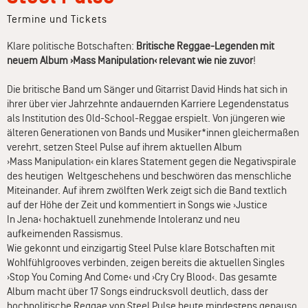
Termine und Tickets
Klare politische Botschaften:
Britische Reggae-Legenden mit
neuem Album ›Mass Manipulation‹ relevant wie nie zuvor
!
Die britische Band um Sänger und Gitarrist David Hinds hat sich in
ihrer über vier Jahrzehnte andauernden Karriere Legendenstatus
als Institution des Old-School-Reggae erspielt. Von jüngeren wie
älteren Generationen von Bands und Musiker*innen gleichermaßen
verehrt, setzen Steel Pulse auf ihrem aktuellen Album
›Mass Manipulation‹ ein klares Statement gegen die Negativspirale
des heutigen Weltgeschehens und beschwören das menschliche
Miteinander. Auf ihrem zwölften Werk zeigt sich die Band textlich
auf der Höhe der Zeit und kommentiert in Songs wie ›Justice
In Jena‹ hochaktuell zunehmende Intoleranz und neu
aufkeimenden Rassismus.
Wie gekonnt und einzigartig Steel Pulse klare Botschaften mit
Wohlfühlgrooves verbinden, zeigen bereits die aktuellen Singles
›Stop You Coming And Come‹ und ›Cry Cry Blood‹. Das gesamte
Album macht über 17 Songs eindrucksvoll deutlich, dass der
hochpolitische Reggae von Steel Pulse heute mindestens genauso