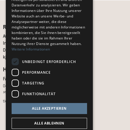
Datenverkehr zu analysieren. Wir geben
Informationen über Ihre Nutzung unserer
Website auch an unsere Werbe- und
Analysepartner weiter, die diese
Recht und Ordnung
möglicherweise mit anderen Informationen
kombinieren, die Sie ihnen bereitgestellt
AGB
haben oder die sie im Rahmen Ihrer
Impressum
Nutzung ihrer Dienste gesammelt haben.
Weitere Informationen
Datenschutz
kj.de
UNBEDINGT ERFORDERLICH
Hilfe & Support
PERFORMANCE
FAQ
TARGETING
040 - 413 22 60
Montag bis Freitag, 10:00 bis 18:00 Uhr
FUNKTIONALITÄT
tickets@kj.de
ALLE AKZEPTIEREN
ALLE ABLEHNEN