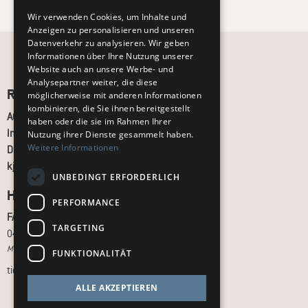
Wir verwenden Cookies, um Inhalte und
Anzeigen zu personalisieren und unseren
Datenverkehr zu analysieren. Wir geben
Informationen über Ihre Nutzung unserer
Website auch an unsere Werbe- und
Analysepartner weiter, die diese
Recht und Ordnung
möglicherweise mit anderen Informationen
kombinieren, die Sie ihnen bereitgestellt
AGB
haben oder die sie im Rahmen Ihrer
Impressum
Nutzung ihrer Dienste gesammelt haben.
Weitere Informationen
Datenschutz
kj.de
UNBEDINGT ERFORDERLICH
Hilfe & Support
PERFORMANCE
FAQ
TARGETING
040 - 413 22 60
Montag bis Freitag, 10:00 bis 18:00 Uhr
FUNKTIONALITÄT
tickets@kj.de
ALLE AKZEPTIEREN