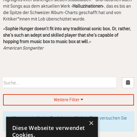
mit Songs aus dem aktuellen Werk ›
Halluzinationen
‹, das es bis an
die Spitze der Schweizer Album-Charts geschafft hat und von
Kritiker*innen mit Lob überschüttet wurde.
»
Sophie Hunger doesn’t fit into any traditional sonic box. Or, rather,
she’s such an adept and skilled player that she’s capable of
hopping from music box to music box at will.
«
American Songwriter
Nac
Weitere Filter
Im Moment sind keine Produkte verfügbar. Bitte versuchen Sie
×
es zu einem späteren Zeitpunkt erneut.
Diese Webseite verwendet
Cookies.