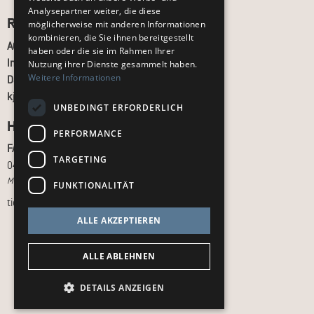
Analysepartner weiter, die diese
Recht und Ordnung
möglicherweise mit anderen Informationen
kombinieren, die Sie ihnen bereitgestellt
AGB
haben oder die sie im Rahmen Ihrer
Impressum
Nutzung ihrer Dienste gesammelt haben.
Weitere Informationen
Datenschutz
kj.de
UNBEDINGT ERFORDERLICH
Hilfe & Support
PERFORMANCE
FAQ
TARGETING
040 - 413 22 60
Montag bis Freitag, 10:00 bis 18:00 Uhr
FUNKTIONALITÄT
tickets@kj.de
ALLE AKZEPTIEREN
ALLE ABLEHNEN
DETAILS ANZEIGEN