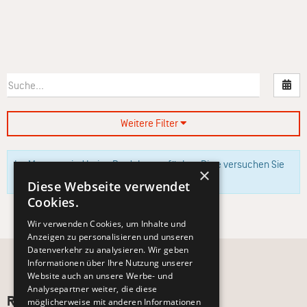
Nac
Weitere Filter
Im Moment sind keine Produkte verfügbar. Bitte versuchen Sie
×
es zu einem späteren Zeitpunkt erneut.
Diese Webseite verwendet
Cookies.
Wir verwenden Cookies, um Inhalte und
Anzeigen zu personalisieren und unseren
Datenverkehr zu analysieren. Wir geben
Informationen über Ihre Nutzung unserer
Website auch an unsere Werbe- und
Analysepartner weiter, die diese
Recht und Ordnung
möglicherweise mit anderen Informationen