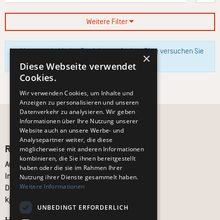
Weitere Filter
Im Moment sind keine Produkte verfügbar. Bitte versuchen Sie
×
es zu einem späteren Zeitpunkt erneut.
Diese Webseite verwendet
Cookies.
Wir verwenden Cookies, um Inhalte und
Anzeigen zu personalisieren und unseren
Datenverkehr zu analysieren. Wir geben
Informationen über Ihre Nutzung unserer
Website auch an unsere Werbe- und
Analysepartner weiter, die diese
Recht und Ordnung
möglicherweise mit anderen Informationen
kombinieren, die Sie ihnen bereitgestellt
AGB
haben oder die sie im Rahmen Ihrer
Impressum
Nutzung ihrer Dienste gesammelt haben.
Weitere Informationen
Datenschutz
kj.de
UNBEDINGT ERFORDERLICH