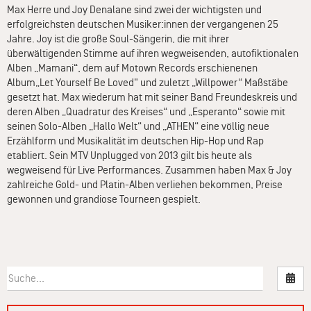
Max Herre und Joy Denalane sind zwei der wichtigsten und
erfolgreichsten deutschen Musiker:innen der vergangenen 25
Jahre. Joy ist die große Soul-Sängerin, die mit ihrer
überwältigenden Stimme auf ihren wegweisenden, autofiktionalen
Alben „Mamani“, dem auf Motown Records erschienenen
Album„Let Yourself Be Loved" und zuletzt „Willpower“ Maßstäbe
gesetzt hat. Max wiederum hat mit seiner Band Freundeskreis und
deren Alben „Quadratur des Kreises“ und „Esperanto“ sowie mit
seinen Solo-Alben „Hallo Welt“ und „ATHEN“ eine völlig neue
Erzählform und Musikalität im deutschen Hip-Hop und Rap
etabliert. Sein MTV Unplugged von 2013 gilt bis heute als
wegweisend für Live Performances. Zusammen haben Max & Joy
zahlreiche Gold- und Platin-Alben verliehen bekommen, Preise
gewonnen und grandiose Tourneen gespielt.
Nac