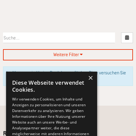
Nac
Weitere Filter
Im Moment sind keine Produkte verfügbar. Bitte versuchen Sie
×
es zu einem späteren Zeitpunkt erneut.
Diese Webseite verwendet
Cookies.
Wir verwenden Cookies, um Inhalte und
Anzeigen zu personalisieren und unseren
Datenverkehr zu analysieren. Wir geben
Informationen über Ihre Nutzung unserer
Website auch an unsere Werbe- und
Analysepartner weiter, die diese
Recht und Ordnung
möglicherweise mit anderen Informationen