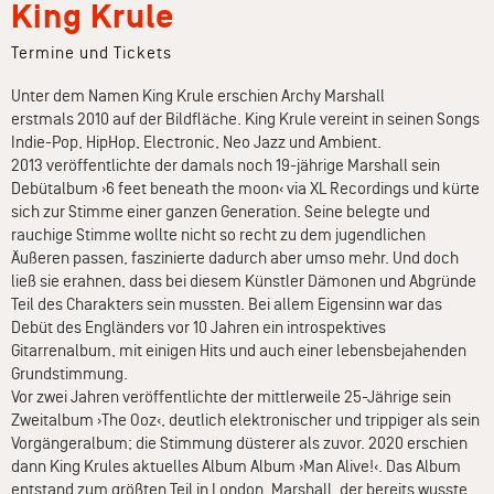
King Krule
Termine und Tickets
Unter dem Namen King Krule erschien Archy Marshall
erstmals 2010 auf der Bildfläche. King Krule vereint in seinen Songs
Indie-Pop, HipHop, Electronic, Neo Jazz und Ambient.
2013 veröffentlichte der damals noch 19-jährige Marshall sein
Debütalbum ›6 feet beneath the moon‹ via XL Recordings und kürte
sich zur Stimme einer ganzen Generation. Seine belegte und
rauchige Stimme wollte nicht so recht zu dem jugendlichen
Äußeren passen, faszinierte dadurch aber umso mehr. Und doch
ließ sie erahnen, dass bei diesem Künstler Dämonen und Abgründe
Teil des Charakters sein mussten. Bei allem Eigensinn war das
Debüt des Engländers vor 10 Jahren ein introspektives
Gitarrenalbum, mit einigen Hits und auch einer lebensbejahenden
Grundstimmung.
Vor zwei Jahren veröffentlichte der mittlerweile 25-Jährige sein
Zweitalbum ›The Ooz‹, deutlich elektronischer und trippiger als sein
Vorgängeralbum; die Stimmung düsterer als zuvor. 2020 erschien
dann King Krules aktuelles Album Album ›Man Alive!‹. Das Album
entstand zum größten Teil in London. Marshall, der bereits wusste,