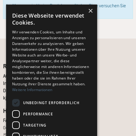
Im Moment sind keine Produkte verfügbar. Bitte versuchen Sie
×
es zu einem späteren Zeitpunkt erneut.
Diese Webseite verwendet
Cookies.
Wir verwenden Cookies, um Inhalte und
Anzeigen zu personalisieren und unseren
Datenverkehr zu analysieren. Wir geben
Informationen über Ihre Nutzung unserer
Website auch an unsere Werbe- und
Analysepartner weiter, die diese
Recht und Ordnung
möglicherweise mit anderen Informationen
kombinieren, die Sie ihnen bereitgestellt
AGB
haben oder die sie im Rahmen Ihrer
Impressum
Nutzung ihrer Dienste gesammelt haben.
Weitere Informationen
Datenschutz
kj.de
UNBEDINGT ERFORDERLICH
Hilfe & Support
PERFORMANCE
FAQ
TARGETING
040 - 413 22 60
Montag bis Freitag, 10:00 bis 18:00 Uhr