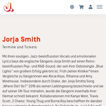
Jorja Smith
Termine und Tickets
Mit ihren souligen, Jazz-beeinflussten Vocals und emotionalen
Lyrics baut die englische Sängerin Jorja Smith auf einen Retro-
beeinflussten Pop- und R&B-Sound, der seit ihrer Debütsingle „Blue
Lights“ von großem Erfolg gekrönt ist. Früh ziehen Kritiker*innen
Vergleiche zu Sängerinnen wie Alicia Keys, Rihanna und Amy
Winehouse. Insbesondere durch Drake, der Jorja Smiths Song
„Where Did I Go?“ 2016 als seinen Lieblingssong bezeichnete und sie
auf seiner UK-Tour mitnahm, wurde die Sängerin innerhalb ihrer
Heimat schnell bekannt. Kollaborationen mit Kanye West, Travis
Scott, 2 Chainz, Young Thug und Burna Boy beschafften ihr darüber