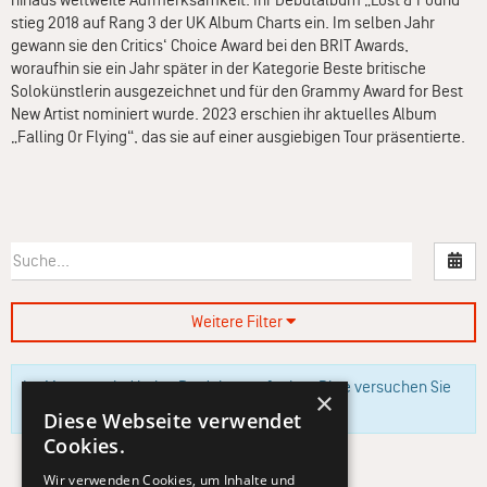
hinaus weltweite Aufmerksamkeit. Ihr Debütalbum „Lost & Found“
stieg 2018 auf Rang 3 der UK Album Charts ein. Im selben Jahr
gewann sie den Critics‘ Choice Award bei den BRIT Awards,
woraufhin sie ein Jahr später in der Kategorie Beste britische
Solokünstlerin ausgezeichnet und für den Grammy Award for Best
New Artist nominiert wurde. 2023 erschien ihr aktuelles Album
„Falling Or Flying“, das sie auf einer ausgiebigen Tour präsentierte.
Nac
Weitere Filter
Im Moment sind keine Produkte verfügbar. Bitte versuchen Sie
×
es zu einem späteren Zeitpunkt erneut.
Diese Webseite verwendet
Cookies.
Wir verwenden Cookies, um Inhalte und