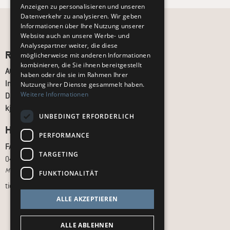
Anzeigen zu personalisieren und unseren
Datenverkehr zu analysieren. Wir geben
Informationen über Ihre Nutzung unserer
Website auch an unsere Werbe- und
Analysepartner weiter, die diese
Recht und Ordnung
möglicherweise mit anderen Informationen
kombinieren, die Sie ihnen bereitgestellt
AGB
haben oder die sie im Rahmen Ihrer
Impressum
Nutzung ihrer Dienste gesammelt haben.
Weitere Informationen
Datenschutz
kj.de
UNBEDINGT ERFORDERLICH
Hilfe & Support
PERFORMANCE
FAQ
TARGETING
040 - 413 22 60
Montag bis Freitag, 10:00 bis 18:00 Uhr
FUNKTIONALITÄT
tickets@kj.de
ALLE AKZEPTIEREN
ALLE ABLEHNEN