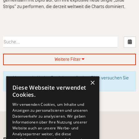
gemeinsam mit Diplo auf, um ihre explosive neue Single „Blue
Strips" zu performen, die derzeit weltweit die Charts dominiert.
Nac
Weitere Filter
Im Moment sind keine Produkte verfügbar. Bitte versuchen Sie
×
es zu einem späteren Zeitpunkt erneut.
Diese Webseite verwendet
Cookies.
Wir verwenden Cookies, um Inhalte und
Anzeigen zu personalisieren und unseren
Datenverkehr zu analysieren. Wir geben
Informationen über Ihre Nutzung unserer
Website auch an unsere Werbe- und
Analysepartner weiter, die diese