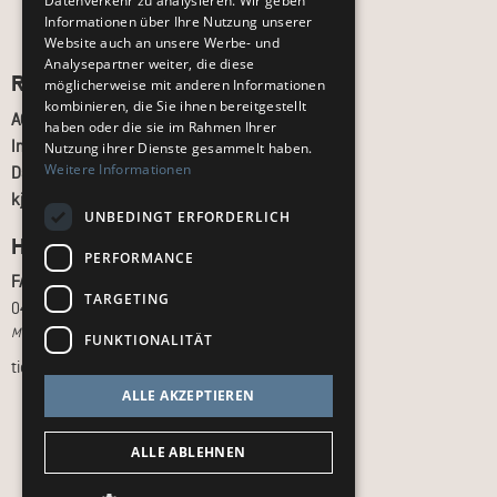
Datenverkehr zu analysieren. Wir geben
Informationen über Ihre Nutzung unserer
Website auch an unsere Werbe- und
Analysepartner weiter, die diese
Recht und Ordnung
möglicherweise mit anderen Informationen
kombinieren, die Sie ihnen bereitgestellt
AGB
haben oder die sie im Rahmen Ihrer
Impressum
Nutzung ihrer Dienste gesammelt haben.
Weitere Informationen
Datenschutz
kj.de
UNBEDINGT ERFORDERLICH
Hilfe & Support
PERFORMANCE
FAQ
TARGETING
040 - 413 22 60
Montag bis Freitag, 10:00 bis 18:00 Uhr
FUNKTIONALITÄT
tickets@kj.de
ALLE AKZEPTIEREN
ALLE ABLEHNEN