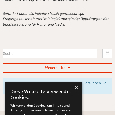
markanten Hip Hop- und R’n’B-Melodien auf Hebräisch.
Gefördert durch die Initiative Musik gemeinnützige
Projektgesellschaft mbH mit Projektmitteln der Beauftragten der
Bundesregierung für Kultur und Medien
Nac
Weitere Filter
Im Moment sind keine Produkte verfügbar. Bitte versuchen Sie
×
es zu einem späteren Zeitpunkt erneut.
Diese Webseite verwendet
Cookies.
Wir verwenden Cookies, um Inhalte und
Anzeigen zu personalisieren und unseren