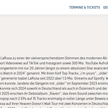
TERMINE & TICKETS
GE
l LaRosa zu einer der vielversprechendsten Stimmen des modernen Alt-
hort Videoviews auf TikTok und Instagram sowie 300 Mio. YouTube Aufrufe
gwriterin mit nur 20 Jahren längst zu einem absoluten Star avancier
s to Watch in 2024” genannt. Mit ihren fünf Top-Tracks „i’m yours“, „older
“ generierte Isabel LaRosa seit 2022 über 1,5 Mio. Streams auf Spotify.
tern konnte, landete die Sängerin mit „older“ im September 2023 erstma
 konnte sich 2024 sowohl in Deutschland als auch in Österreich und der
pril 2025 erschien ihr Debütalbum „Raven“, das ihren Sound zwischen m
opop nach 2 EPs auf 15 Tracks erstmalig in voller Länge unter Beweis st
osa auf ihrer Heaven Doesn’t Wait Tour mit zwei Konzerten in Deutschl