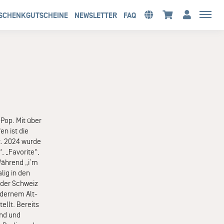
SCHENKGUTSCHEINE
NEWSLETTER
FAQ
Pop. Mit über
n ist die
t. 2024 wurde
“, „Favorite“,
 Während „i’m
lig in den
 der Schweiz
odernem Alt-
ellt. Bereits
and und