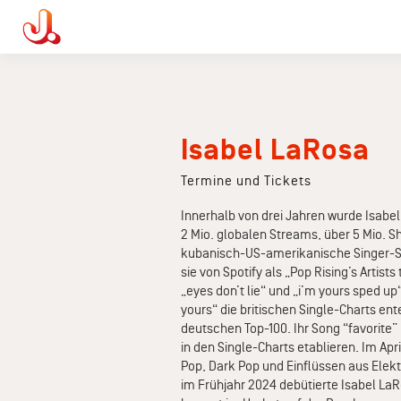
Isabel LaRosa
Termine und Tickets
Innerhalb von drei Jahren wurde Isabe
2 Mio. globalen Streams, über 5 Mio. S
kubanisch-US-amerikanische Singer-Son
sie von Spotify als „Pop Rising’s Artist
„eyes don’t lie“ und „i’m yours sped up
yours“ die britischen Single-Charts en
deutschen Top-100. Ihr Song “favorite”
in den Single-Charts etablieren. Im A
Pop, Dark Pop und Einflüssen aus Elektr
im Frühjahr 2024 debütierte Isabel LaR