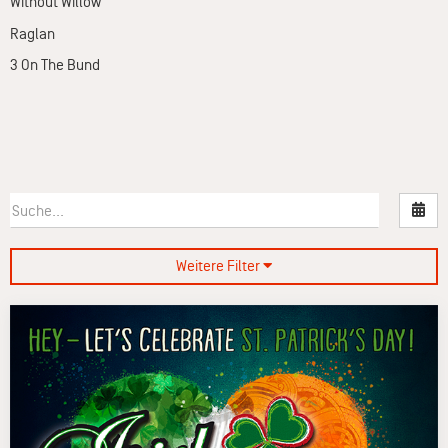
Without Willow
Raglan
3 On The Bund
Nac
Weitere Filter