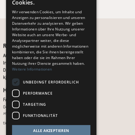
Cookies.
Wir verwenden Cookies, um Inhalte und
Anzeigen zu personalisieren und unseren
Datenverkehr zu analysieren. Wir geben
Informationen über Ihre Nutzung unserer
Website auch an unsere Werbe- und
Analysepartner weiter, die diese
Recht und Ordnung
möglicherweise mit anderen Informationen
kombinieren, die Sie ihnen bereitgestellt
AGB
haben oder die sie im Rahmen Ihrer
Impressum
Nutzung ihrer Dienste gesammelt haben.
Weitere Informationen
Datenschutz
kj.de
UNBEDINGT ERFORDERLICH
Hilfe & Support
PERFORMANCE
FAQ
TARGETING
040 - 413 22 60
Montag bis Freitag, 10:00 bis 18:00 Uhr
FUNKTIONALITÄT
tickets@kj.de
ALLE AKZEPTIEREN