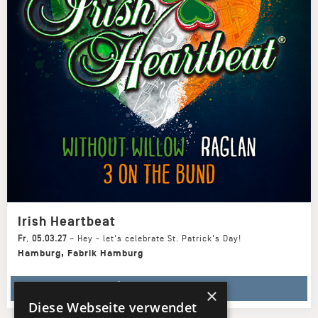
Irish Heartbeat
Fr
,
05.03.27
–
Hey - let's celebrate St. Patrick's Day!
Hamburg
,
Fabrik Hamburg
TICKETS KAUFEN
×
Diese Webseite verwendet