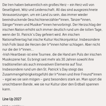
Die Iren haben bekanntlich ein großes Herz – ein Herz voll von
Geselligkeit, Witz und Leidenschaft. All das sind ausgezeichnete
Voraussetzungen, um ein Land zu sein, das immer wieder
beeindruckende Geschichtenerzähler*innen, Tänzer*innen,
Sänger*innen und Musiker*innen hervorbringt. Der Herzschlag der
irischen Nation erhöht sich immer deutlich rund um die tollen Tage,
wenn der St. Patrick's Day gefeiert wird. Am irischen
Nationalfeiertag hat irische Kultur Hochkonjunktur. Insbesondere
Irish Folk lässt die Herzen der Ir*innen höher schlagen. Aber nicht
nur die der Ir*innen...
›Irish Heartbeat‹ ist eine Tournee, die die Hand am Puls der irischen
Musikszene hat. Es bringt seit mehr als 30 Jahren sowohl ihre
traditionellen als auch innovativen Elemente auf Tour.
Insbesondere rund um den St. Patrick's Day steigt das
Zusammengehörigkeitsgefühl der Ir*innen und ihrer Freund*innen
– egal wo sie sein mögen – ganz besonders stark an. Man spürt die
unsichtbaren Bande, wie sie nur Kultur über den Erdball spannen
kann.
Line Up 2027