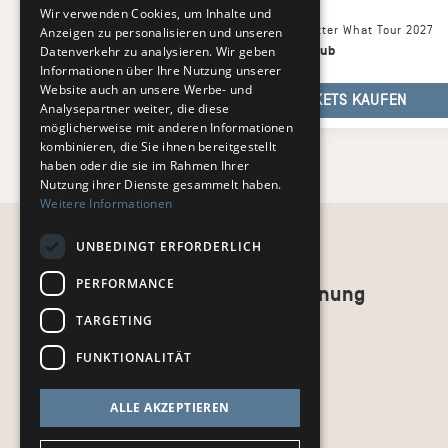
IGGI KELLY
Wir verwenden Cookies, um Inhalte und
Fr
,
09.04.27
–
No Matter What Tour 2027
Anzeigen zu personalisieren und unseren
Datenverkehr zu analysieren. Wir geben
Hamburg
,
KENT Club
Informationen über Ihre Nutzung unserer
Website auch an unsere Werbe- und
TICKETS KAUFEN
Analysepartner weiter, die diese
möglicherweise mit anderen Informationen
kombinieren, die Sie ihnen bereitgestellt
haben oder die sie im Rahmen Ihrer
Nutzung ihrer Dienste gesammelt haben.
Weitere Informationen
UNBEDINGT ERFORDERLICH
PERFORMANCE
Recht und Ordnung
TARGETING
AGB
Impressum
FUNKTIONALITÄT
Datenschutz
kj.de
ALLE AKZEPTIEREN