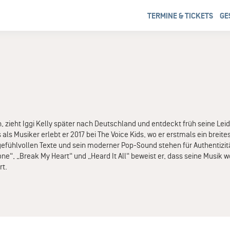
TERMINE & TICKETS
GE
 zieht Iggi Kelly später nach Deutschland und entdeckt früh seine Lei
als Musiker erlebt er 2017 bei The Voice Kids, wo er erstmals ein breit
gefühlvollen Texte und sein moderner Pop-Sound stehen für Authentizitä
ne“, „Break My Heart“ und „Heard It All“ beweist er, dass seine Musik we
rt.