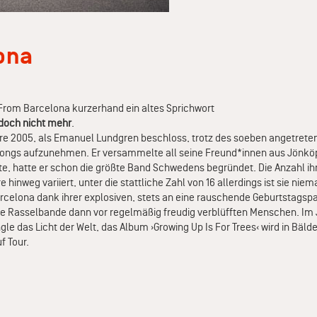
ona
From Barcelona kurzerhand ein altes Sprichwort
doch nicht mehr
.
re 2005, als Emanuel Lundgren beschloss, trotz des soeben angetrete
songs aufzunehmen. Er versammelte all seine Freund*innen aus Jönkö
nte, hatte er schon die größte Band Schwedens begründet. Die Anzahl ih
 hinweg variiert, unter die stattliche Zahl von 16 allerdings ist sie niem
rcelona dank ihrer explosiven, stets an eine rauschende Geburtstagspa
die Rasselbande dann vor regelmäßig freudig verblüfften Menschen. Im
ngle das Licht der Welt, das Album ›Growing Up Is For Trees‹ wird in Bäld
f Tour.