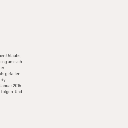
nen Urlaubs,
ping um sich
rer
als gefallen.
rty
 Januar 2015
e folgen. Und