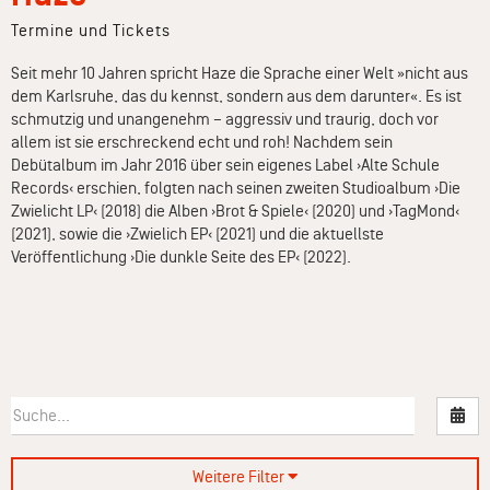
Termine und Tickets
Seit mehr 10 Jahren spricht Haze die Sprache einer Welt »nicht aus
dem Karlsruhe, das du kennst, sondern aus dem darunter«. Es ist
schmutzig und unangenehm – aggressiv und traurig, doch vor
allem ist sie erschreckend echt und roh! Nachdem sein
Debütalbum im Jahr 2016 über sein eigenes Label ›Alte Schule
Records‹ erschien, folgten nach seinen zweiten Studioalbum ›Die
Zwielicht LP‹ (2018) die Alben ›Brot & Spiele‹ (2020) und ›TagMond‹
(2021), sowie die ›Zwielich EP‹ (2021) und die aktuellste
Veröffentlichung ›Die dunkle Seite des EP‹ (2022).
Nac
Weitere Filter