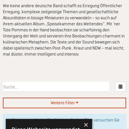
Wie keine andere deutsche Band schafft es Erregung Öffentlicher
Erregung, komplexe zeitgeistige Themen und gesellschaftliche
Absurditäten in bissige Miniaturen zu verwandeln – so auch auf
ihrem aktuellen Album „Speisekammer des Weltendes“. Mit ’ner
Tüte Pommes in der Hand beobachten sie scharfsinnig den
Untergang der Welt und servieren ihre Beobachtungen charmant in
kulinarischen Metaphern. Die Texte und der Sound bewegen sich
dabei spielerisch zwischen Post-Punk, Kraut und NDW – mal leicht,
mal düster, immer intelligent und intensiv.
Nac
Weitere Filter
Im Moment sind keine Produkte verfügbar. Bitte versuchen Sie
×
es zu einem späteren Zeitpunkt erneut.