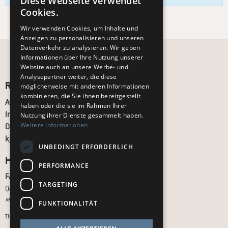
Diese Webseite verwendet
Cookies.
Wir verwenden Cookies, um Inhalte und
Anzeigen zu personalisieren und unseren
Datenverkehr zu analysieren. Wir geben
Informationen über Ihre Nutzung unserer
Website auch an unsere Werbe- und
Analysepartner weiter, die diese
Recht und Ordnung
möglicherweise mit anderen Informationen
kombinieren, die Sie ihnen bereitgestellt
AGB
haben oder die sie im Rahmen Ihrer
Impressum
Nutzung ihrer Dienste gesammelt haben.
Weitere Informationen
Datenschutz
kj.de
UNBEDINGT ERFORDERLICH
Hilfe & Support
PERFORMANCE
FAQ
TARGETING
040 - 413 22 60
Montag bis Freitag, 10:00 bis 18:00 Uhr
FUNKTIONALITÄT
tickets@kj.de