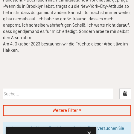
nahesteht.« Doch auch ihre Heimatstadt New York hat sie geprägt:
»Wenn du in Brooklyn lebst, trägst du die New-York-City-Attitüde so
tief in dir, dass du gar nicht anders kannst. Du machst immer weiter,
gibst niemals auf. Ich habe so große Träume, dass es mich
anspornt. Ich schreibe wahrhaftigen Scheiß. Ich warte nicht darauf,
dass irgendjemand es für mich erledigt. Sondern arbeite mir selbst
den Arsch ab.«
Am 4. Oktober 2023 bestaunen wir die Früchte dieser Arbeit live im
Häkken.
Nac
Weitere Filter
Im Moment sind keine Produkte verfügbar. Bitte versuchen Sie
×