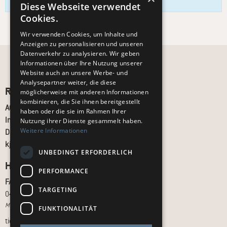
es zu einem späteren Zeitpunkt erneut.
Diese Webseite verwendet
Cookies.
Wir verwenden Cookies, um Inhalte und
Anzeigen zu personalisieren und unseren
Datenverkehr zu analysieren. Wir geben
Informationen über Ihre Nutzung unserer
Website auch an unsere Werbe- und
Analysepartner weiter, die diese
Recht und Ordnung
möglicherweise mit anderen Informationen
kombinieren, die Sie ihnen bereitgestellt
AGB
haben oder die sie im Rahmen Ihrer
Impressum
Nutzung ihrer Dienste gesammelt haben.
Weitere Informationen
Datenschutz
kj.de
UNBEDINGT ERFORDERLICH
Hilfe & Support
PERFORMANCE
FAQ
TARGETING
040 - 413 22 60
Montag bis Freitag, 10:00 bis 18:00 Uhr
FUNKTIONALITÄT
tickets@kj.de