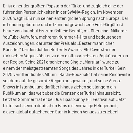
Er ist einer der größten Popstars der Türkei und zugleich eine der
führenden Persönlichkeiten in der SWANA-Region. Im November
2026 wagt EDIS nun seinen ersten großen Sprung nach Europa. Der
in London geborene und in Izmir aufgewachsene Edis Görgülü ist
heute von Istanbul bis zum Golf ein Begriff, mit über einer Milliarde
YouTube-Aufrufen, mehreren Nummer-1-Hits und bedeutenden
Auszeichnungen, darunter der Preis als „Bester männlicher
Künstler“ bei den Golden Butterfly Awards. Als Coverstar der
türkischen Vogue zählt er zu den einflussreichsten Popkünstlern in
der Region. Seine 2021 erschienene Single „Martılar“ wurde zu
einem der meistgestreamten Songs des Jahres in der Türkei. Sein
2025 veröffentlichtes Album „Bachi-Bouzouk“ hat seine Reichweite
seitdem auf die gesamte Region ausgeweitet, und seine Arena-
Shows in Istanbul und darüber hinaus ziehen seit langem ein
Publikum an, das weit über die Grenzen der Türkei hinausreicht.
Letzten Sommer trat er bei Dua Lipas Sunny Hill Festival auf. Jetzt
bietet sich seinen deutschen Fans die einmalige Gelegenheit,
diesen global aufgehenden Star in kleinen Venues zu erleben!