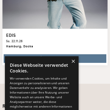
EDIS
So
,
22.11.26
Hamburg
,
Docks
TICKETS KAUFEN
×
Diese Webseite verwendet
Cookies.
Wir verwenden Cookies, um Inhalte und
Anzeigen zu personalisieren und unseren
Datenverkehr zu analysieren. Wir geben
Informationen über Ihre Nutzung unserer
Website auch an unsere Werbe- und
Analysepartner weiter, die diese
Recht und Ordnung
möglicherweise mit anderen Informationen