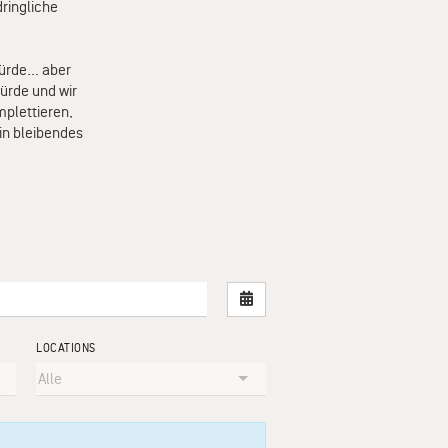
ringliche
rde... aber
würde und wir
plettieren,
ein bleibendes
Nach Datum filtern
LOCATIONS