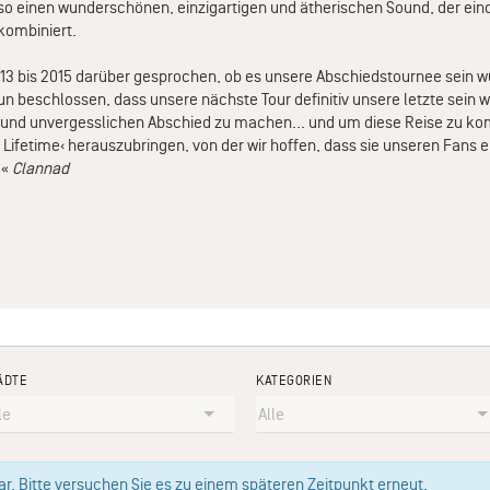
o einen wunderschönen, einzigartigen und ätherischen Sound, der eind
kombiniert.
013 bis 2015 darüber gesprochen, ob es unsere Abschiedstournee sein wü
nun beschlossen, dass unsere nächste Tour definitiv unsere letzte sein 
 und unvergesslichen Abschied zu machen... und um diese Reise zu kom
 a Lifetime‹ herauszubringen, von der wir hoffen, dass sie unseren Fans 
.«
Clannad
ÄDTE
KATEGORIEN
. Bitte versuchen Sie es zu einem späteren Zeitpunkt erneut.