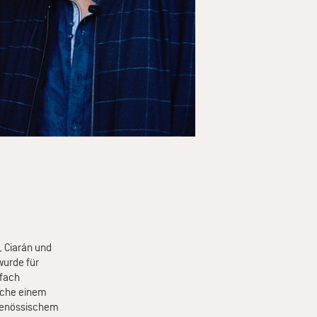
, Ciarán und
wurde für
rfach
rache einem
tgenössischem