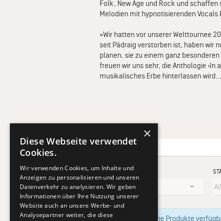
Folk, New Age und Rock und schaffen s
Melodien mit hypnotisierenden Vocals 
»Wir hatten vor unserer Welttournee 2
seit Pádraig verstorben ist, haben wir 
planen, sie zu einem ganz besonderen
freuen wir uns sehr, die Anthologie ›In
musikalisches Erbe hinterlassen wird..
×
Diese Webseite verwendet
Cookies.
Wir verwenden Cookies, um Inhalte und
KÜNSTLER
ST
Anzeigen zu personalisieren und unseren
Datenverkehr zu analysieren. Wir geben
Informationen über Ihre Nutzung unserer
Website auch an unsere Werbe- und
Analysepartner weiter, die diese
Im Moment sind keine Produkte verfügbar