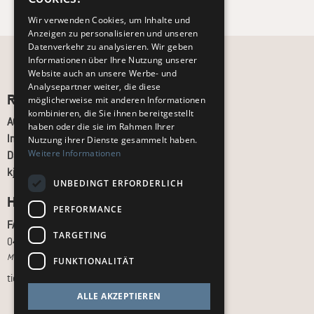
Wir verwenden Cookies, um Inhalte und
Anzeigen zu personalisieren und unseren
Datenverkehr zu analysieren. Wir geben
Informationen über Ihre Nutzung unserer
Website auch an unsere Werbe- und
Analysepartner weiter, die diese
Recht und Ordnung
möglicherweise mit anderen Informationen
kombinieren, die Sie ihnen bereitgestellt
AGB
haben oder die sie im Rahmen Ihrer
Impressum
Nutzung ihrer Dienste gesammelt haben.
Weitere Informationen
Datenschutz
kj.de
UNBEDINGT ERFORDERLICH
Hilfe & Support
PERFORMANCE
FAQ
TARGETING
040 - 413 22 60
Montag bis Freitag, 10:00 bis 18:00 Uhr
FUNKTIONALITÄT
tickets@kj.de
ALLE AKZEPTIEREN