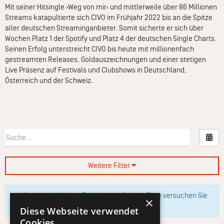
Mit seiner Hitsingle ›Weg von mir‹ und mittlerweile über 86 Millionen
Streams katapultierte sich CIVO im Frühjahr 2022 bis an die Spitze
aller deutschen Streaminganbieter. Somit sicherte er sich über
Wochen Platz 1 der Spotify und Platz 4 der deutschen Single Charts.
Seinen Erfolg unterstreicht CIVO bis heute mit millionenfach
gestreamten Releases, Goldauszeichnungen und einer stetigen
Live Präsenz auf Festivals und Clubshows in Deutschland,
Österreich und der Schweiz.
Nac
Weitere Filter
Im Moment sind keine Produkte verfügbar. Bitte versuchen Sie
×
es zu einem späteren Zeitpunkt erneut.
Diese Webseite verwendet
Cookies.