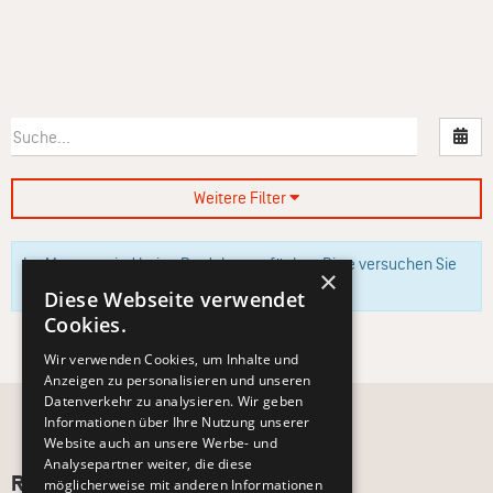
Nac
Weitere Filter
Im Moment sind keine Produkte verfügbar. Bitte versuchen Sie
×
es zu einem späteren Zeitpunkt erneut.
Diese Webseite verwendet
Cookies.
Wir verwenden Cookies, um Inhalte und
Anzeigen zu personalisieren und unseren
Datenverkehr zu analysieren. Wir geben
Informationen über Ihre Nutzung unserer
Website auch an unsere Werbe- und
Analysepartner weiter, die diese
Recht und Ordnung
möglicherweise mit anderen Informationen