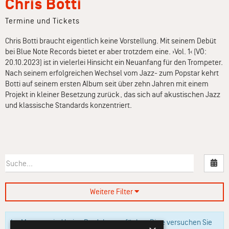
Chris Botti
Termine und Tickets
Chris Botti braucht eigentlich keine Vorstellung. Mit seinem Debüt
bei Blue Note Records bietet er aber trotzdem eine. ›Vol. 1‹ (VÖ:
20.10.2023) ist in vielerlei Hinsicht ein Neuanfang für den Trompeter.
Nach seinem erfolgreichen Wechsel vom Jazz- zum Popstar kehrt
Botti auf seinem ersten Album seit über zehn Jahren mit einem
Projekt in kleiner Besetzung zurück, das sich auf akustischen Jazz
und klassische Standards konzentriert.‍
Nac
Weitere Filter
Im Moment sind keine Produkte verfügbar. Bitte versuchen Sie