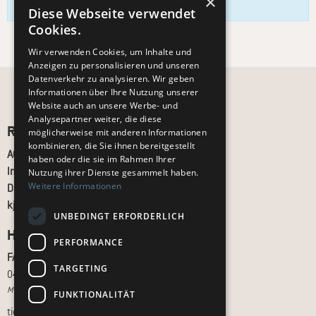
×
es zu einem späteren Zeitpunkt erneut.
Diese Webseite verwendet
Cookies.
Wir verwenden Cookies, um Inhalte und
Anzeigen zu personalisieren und unseren
Datenverkehr zu analysieren. Wir geben
Informationen über Ihre Nutzung unserer
Website auch an unsere Werbe- und
Analysepartner weiter, die diese
Recht und Ordnung
möglicherweise mit anderen Informationen
kombinieren, die Sie ihnen bereitgestellt
AGB
haben oder die sie im Rahmen Ihrer
Impressum
Nutzung ihrer Dienste gesammelt haben.
Weitere Informationen
Datenschutz
kj.de
UNBEDINGT ERFORDERLICH
Hilfe & Support
PERFORMANCE
FAQ
TARGETING
040 - 413 22 60
Montag bis Freitag, 10:00 bis 18:00 Uhr
FUNKTIONALITÄT
tickets@kj.de