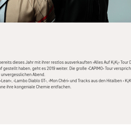
ts dieses Jahr mit ihrer restlos ausverkauften ›Alles Auf K¡K¡‹ Tour
 gestellt haben, geht es 2019 weiter. Die große ›CAPIMO‹ Tour versprich
n unvergesslichen Abend.
›Lean‹, ›Lambo Diablo GT‹, ›Mon Chéri‹ und Tracks aus den Hitalben ‹ K¡K¡
ühne ihre kongeniale Chemie entfachen.