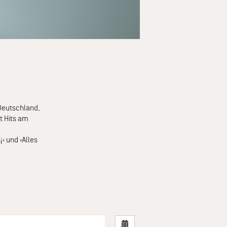
 Deutschland,
t Hits am
‹ und ›Alles
Nach Datum filtern