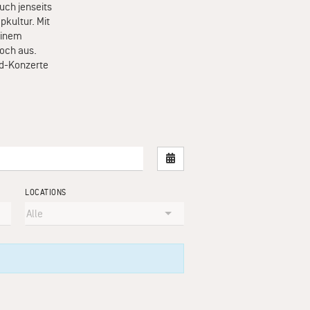
uch jenseits
kultur. Mit
einem
noch aus.
nd-Konzerte
Nach Datum filtern
LOCATIONS