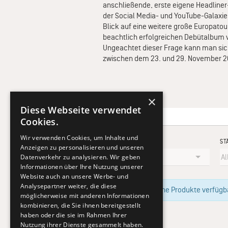
anschließende, erste eigene Headliner
der Social Media- und YouTube-Galaxi
Blick auf eine weitere große Europat
beachtlich erfolgreichen Debütalbum ve
Ungeachtet dieser Frage kann man sic
zwischen dem 23. und 29. November 20
×
Diese Webseite verwendet
Cookies.
Wir verwenden Cookies, um Inhalte und
KÜNSTLER
ST
Anzeigen zu personalisieren und unseren
Datenverkehr zu analysieren. Wir geben
Informationen über Ihre Nutzung unserer
Website auch an unsere Werbe- und
Analysepartner weiter, die diese
Im Moment sind keine Produkte verfügbar
möglicherweise mit anderen Informationen
kombinieren, die Sie ihnen bereitgestellt
haben oder die sie im Rahmen Ihrer
Nutzung ihrer Dienste gesammelt haben.