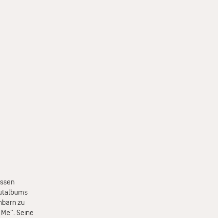
assen
bütalbums
hbarn zu
 Me“. Seine