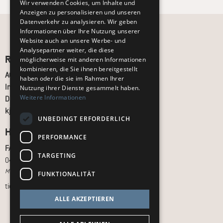
Wir verwenden Cookies, um Inhalte und
Anzeigen zu personalisieren und unseren
Datenverkehr zu analysieren. Wir geben
Informationen über Ihre Nutzung unserer
Website auch an unsere Werbe- und
Analysepartner weiter, die diese
Recht und Ordnung
möglicherweise mit anderen Informationen
kombinieren, die Sie ihnen bereitgestellt
AGB
haben oder die sie im Rahmen Ihrer
Impressum
Nutzung ihrer Dienste gesammelt haben.
Weitere Informationen
Datenschutz
kj.de
UNBEDINGT ERFORDERLICH
Hilfe & Support
PERFORMANCE
FAQ
TARGETING
040 - 413 22 60
Montag bis Freitag, 10:00 bis 18:00 Uhr
FUNKTIONALITÄT
tickets@kj.de
ALLE AKZEPTIEREN