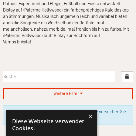
Pathos, Experiment und Elegie, Fußball und Fiesta entwickelt
Biolay auf ›Palermo Hollywood‹ ein farbenprächtiges Kaleidoskop
an Stimmungen. Musikalisch ungemein reich und variabel bieten
auch die Songtexte ein Wechselbad der Gefühle: mal
melancholisch, nahezu morbide, mal fröhlich bis hin zu furios. Mit
›Palermo Hollywood‹ läuft Biolay zur Hochform auf.
Vamos & Voila!
Nac
Weitere Filter
Im Moment sind keine Produkte verfügbar. Bitte versuchen Sie
×
es zu einem späteren Zeitpunkt erneut.
Diese Webseite verwendet
Cookies.