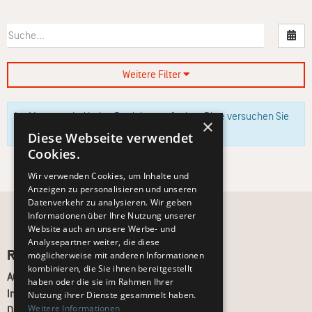
Nac
Weitere Filter
Im Moment sind keine Produkte verfügbar. Bitte versuchen Sie
×
es zu einem späteren Zeitpunkt erneut.
Diese Webseite verwendet
Cookies.
Wir verwenden Cookies, um Inhalte und
Anzeigen zu personalisieren und unseren
Datenverkehr zu analysieren. Wir geben
Informationen über Ihre Nutzung unserer
Website auch an unsere Werbe- und
Analysepartner weiter, die diese
Recht und Ordnung
möglicherweise mit anderen Informationen
kombinieren, die Sie ihnen bereitgestellt
AGB
haben oder die sie im Rahmen Ihrer
Impressum
Nutzung ihrer Dienste gesammelt haben.
Weitere Informationen
Datenschutz