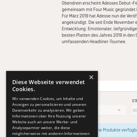
Obendrein erscheint Adesses Debut ›Fec
gemeinsam mit Four Music gegründet 
Für März 2019 hat Adesse nun die Verö
angekündigt. Die seit Ende November erh
Entwicklung: Emotionaler, tiefgründige
besten Platten des Jahres 2019 in den S
umfassenden Headliner-Tournee.
×
Diese Webseite verwendet
Cookies.
Wir verwenden Cookies, um Inhalte und
KÜNSTLER
ST
Anzeigen zu personalisieren und unseren
Datenverkehr zu analysieren. Wir geben
Informationen über Ihre Nutzung unserer
Website auch an unsere Werbe- und
Analysepartner weiter, die diese
Im Moment sind keine Produkte verfügbar
möglicherweise mit anderen Informationen