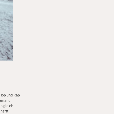
pHop und Rap
niemand
ch gleich
hafft.