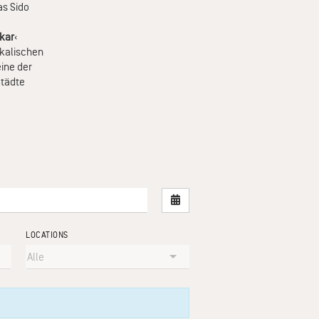
as Sido
akar
‹
ikalischen
eine der
Städte
Nach Datum filtern
LOCATIONS