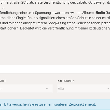
hnerstraße‹ 2016 als erste Veröffentlichung des Labels ›Goldzweig‹, d
hat.
ffentlichung seines mit Spannung erwarteten zweiten Albums ›
Berlin D
ältliche Single ›Dakar‹ signalisiert einen großen Schritt in seiner mus
r und mit noch ausgefeilterem Songwriting steht vielleicht schon jetzt 
tartlöchern. Begleitet wird die Veröffentlichung mit einer 12 deutsche 
ÄDTE
KATEGORIEN
. Bitte versuchen Sie es zu einem späteren Zeitpunkt erneut.